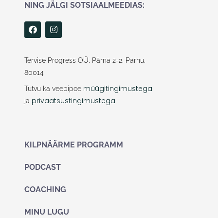
NING JÄLGI SOTSIAALMEEDIAS:
F
I
a
n
c
s
e
t
b
a
Tervise Progress OÜ, Pärna 2-2, Pärnu,
o
g
80014
o
r
k
a
müügitingimustega
Tutvu ka veebipoe
m
privaatsustingimustega
ja
KILPNÄÄRME PROGRAMM
PODCAST
COACHING
MINU LUGU