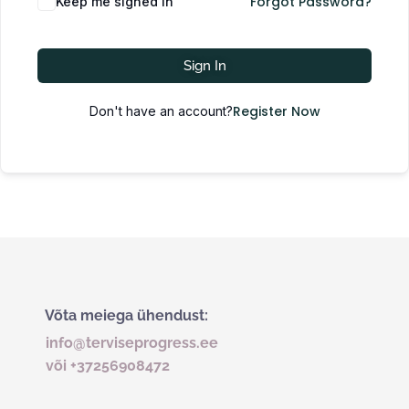
Forgot Password?
Keep me signed in
Sign In
Register Now
Don't have an account?
Võta meiega ühendust:
info@terviseprogress.ee
või +37256908472