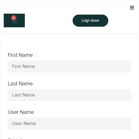
Skip
to
0
content
CART
Logi sisse
First Name
Last Name
User Name