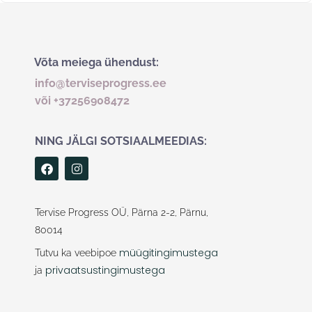
Võta meiega ühendust:
info@terviseprogress.ee
või +37256908472
NING JÄLGI SOTSIAALMEEDIAS:
F
I
a
n
c
s
e
t
b
a
Tervise Progress OÜ, Pärna 2-2, Pärnu,
o
g
80014
o
r
k
a
müügitingimustega
Tutvu ka veebipoe
m
privaatsustingimustega
ja