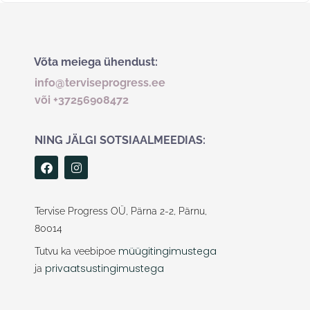
Võta meiega ühendust:
info@terviseprogress.ee
või +37256908472
NING JÄLGI SOTSIAALMEEDIAS:
F
I
a
n
c
s
e
t
b
a
Tervise Progress OÜ, Pärna 2-2, Pärnu,
o
g
80014
o
r
k
a
müügitingimustega
Tutvu ka veebipoe
m
privaatsustingimustega
ja