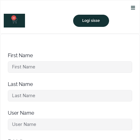
Skip
to
0
content
CART
Logi sisse
First Name
Last Name
User Name