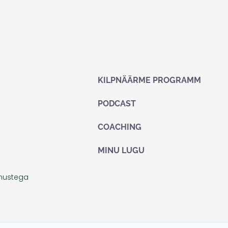
KILPNÄÄRME PROGRAMM
PODCAST
COACHING
MINU LUGU
imustega