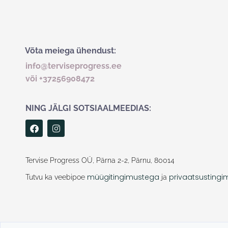
Võta meiega ühendust:
info@terviseprogress.ee
või +37256908472
NING JÄLGI SOTSIAALMEEDIAS:
F
I
a
n
c
s
e
t
b
a
Tervise Progress OÜ, Pärna 2-2, Pärnu, 80014
o
g
o
r
müügitingimustega
privaatsusting
Tutvu ka veebipoe
ja
k
a
m