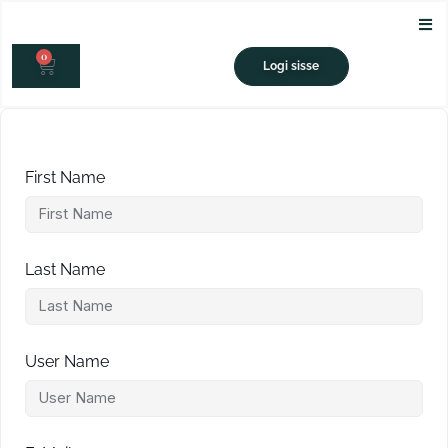
Skip
to
0
content
CART
Logi sisse
First Name
Last Name
User Name