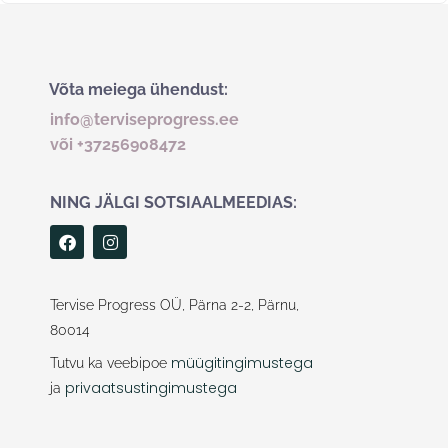
Võta meiega ühendust:
info@terviseprogress.ee
või +37256908472
NING JÄLGI SOTSIAALMEEDIAS:
F
I
a
n
c
s
e
t
b
a
Tervise Progress OÜ, Pärna 2-2, Pärnu,
o
g
80014
o
r
k
a
müügitingimustega
Tutvu ka veebipoe
m
privaatsustingimustega
ja