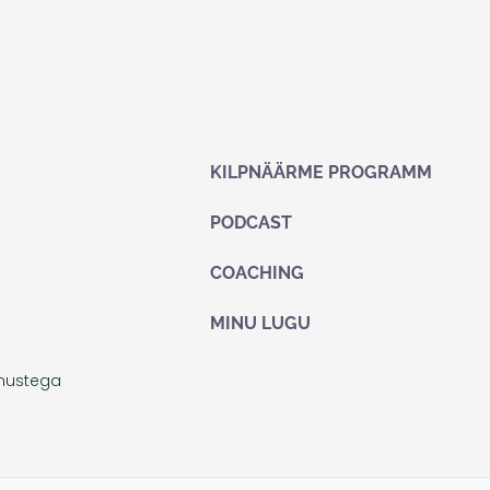
KILPNÄÄRME PROGRAMM
PODCAST
COACHING
MINU LUGU
imustega