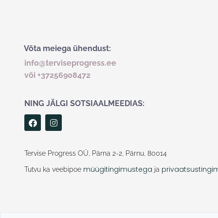
Võta meiega ühendust:
info@terviseprogress.ee
või +37256908472
NING JÄLGI SOTSIAALMEEDIAS:
F
I
a
n
c
s
e
t
b
a
Tervise Progress OÜ, Pärna 2-2, Pärnu, 80014
o
g
o
r
müügitingimustega
privaatsusting
Tutvu ka veebipoe
ja
k
a
m