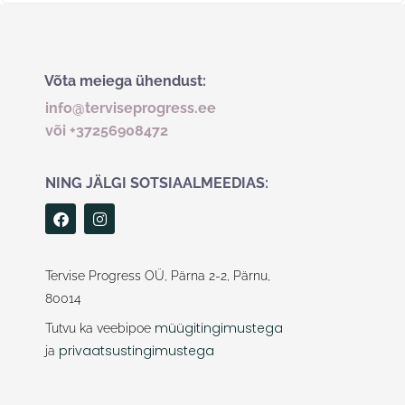
Võta meiega ühendust:
info@terviseprogress.ee
või +37256908472
NING JÄLGI SOTSIAALMEEDIAS:
F
I
a
n
c
s
e
t
b
a
Tervise Progress OÜ, Pärna 2-2, Pärnu,
o
g
80014
o
r
k
a
müügitingimustega
Tutvu ka veebipoe
m
privaatsustingimustega
ja