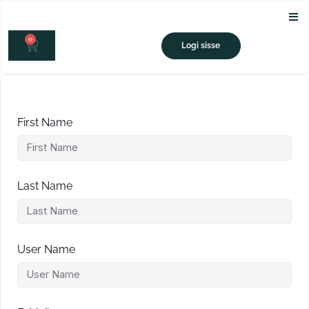
Skip
to
0
content
CART
Logi sisse
First Name
Last Name
User Name