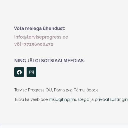
Võta meiega ühendust:
info@terviseprogress.ee
või +37256908472
NING JÄLGI SOTSIAALMEEDIAS:
F
I
a
n
c
s
e
t
b
a
Tervise Progress OÜ, Pärna 2-2, Pärnu, 80014
o
g
o
r
müügitingimustega
privaatsusting
Tutvu ka veebipoe
ja
k
a
m