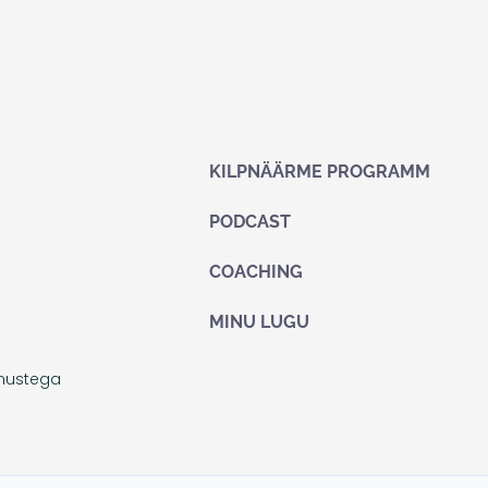
KILPNÄÄRME PROGRAMM
PODCAST
COACHING
MINU LUGU
imustega