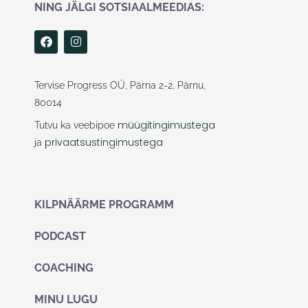
NING JÄLGI SOTSIAALMEEDIAS:
F
I
a
n
c
s
e
t
b
a
Tervise Progress OÜ, Pärna 2-2, Pärnu,
o
g
80014
o
r
k
a
müügitingimustega
Tutvu ka veebipoe
m
privaatsustingimustega
ja
KILPNÄÄRME PROGRAMM
PODCAST
COACHING
MINU LUGU