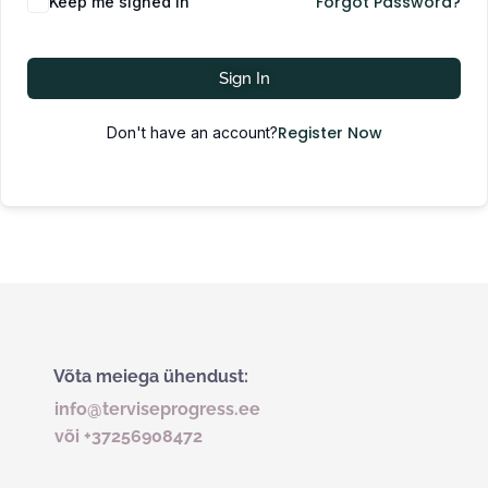
Forgot Password?
Keep me signed in
Sign In
Register Now
Don't have an account?
Võta meiega ühendust:
info@terviseprogress.ee
või +37256908472