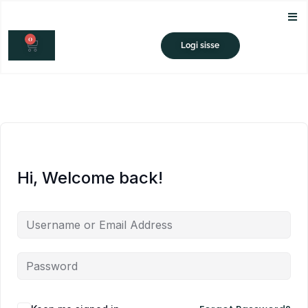
Skip
to
0
content
CART
Logi sisse
Hi, Welcome back!