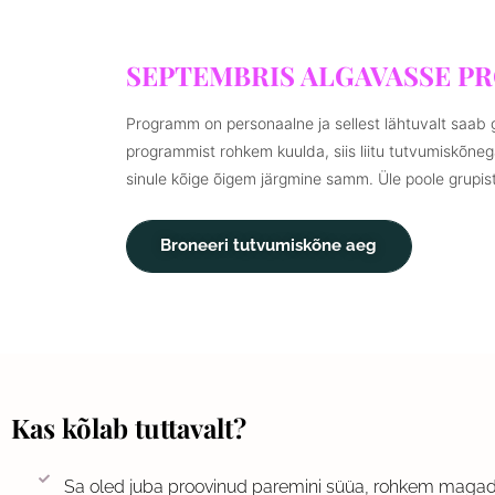
SEPTEMBRIS ALGAVASSE P
Programm on personaalne ja sellest lähtuvalt saab g
programmist rohkem kuulda, siis liitu tutvumiskõn
sinule kõige õigem järgmine samm. Üle poole grupist
Broneeri tutvumiskõne aeg
Kas kõlab tuttavalt?
Sa oled juba proovinud paremini süüa, rohkem magada