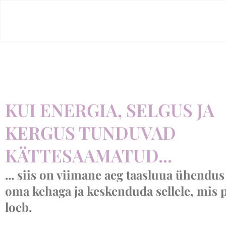
Skip
to
content
KUI ENERGIA, SELGUS JA
KERGUS TUNDUVAD
KÄTTESAAMATUD...
... siis on viimane aeg taasluua ühendus
oma kehaga ja keskenduda sellele, mis p
loeb.