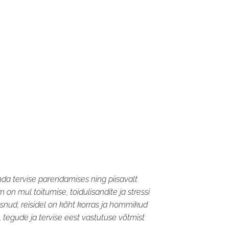
da tervise parendamises ning piisavalt
on mul toitumise, toidulisandite ja stressi
õusnud, reisidel on kõht korras ja hommikud
tegude ja tervise eest vastutuse võtmist