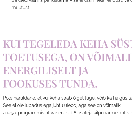
Sa oled valmis panustama – sa ei otsi imelahendust, vaid
muutust
KUI TEGELEDA KEHA SÜ
TOETUSEGA, ON VÕIMALI
ENERGILISELT JA
FOOKUSES TUNDA.
Pole haruldane, et kui keha saab õiget tuge, võib ka haigus 
See ei ole lubadus ega juhtu üleöö, aga see on võimalik.
2025a. programmis nt vähenesid 8 osaleja kilpnäärme antikeh