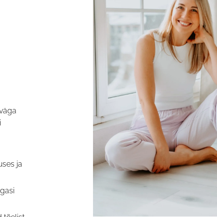
 väga
i
uses ja
agasi