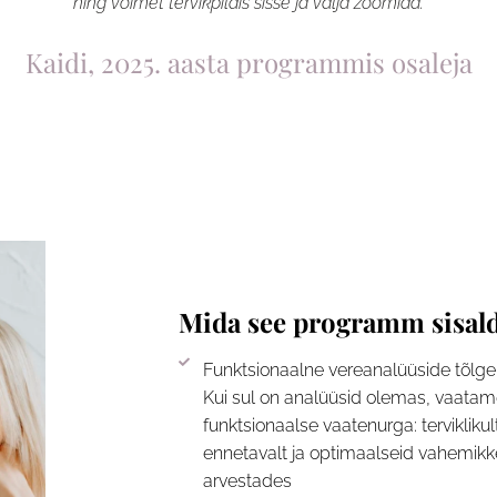
ning võimet tervikpildis sisse ja välja zoomida.
Kaidi, 2025. aasta programmis osaleja
Mida see programm sisal
Funktsionaalne vereanalüüside tõlg
Kui sul on analüüsid olemas, vaatame
funktsionaalse vaatenurga: terviklikul
ennetavalt ja optimaalseid vahemikk
arvestades