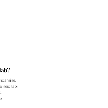
dab?
endamine.
 neid läbi
t,
e