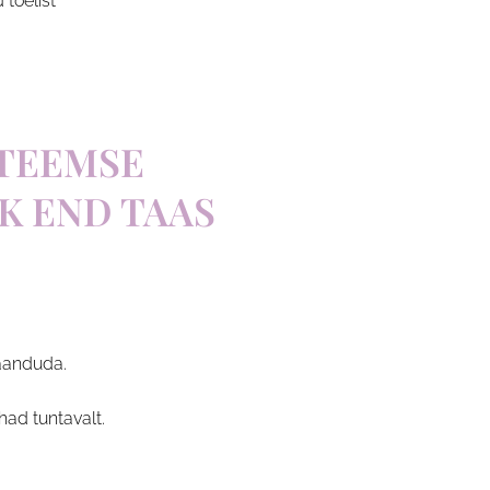
 tõelist
STEEMSE
K END TAAS
taanduda.
ad tuntavalt.