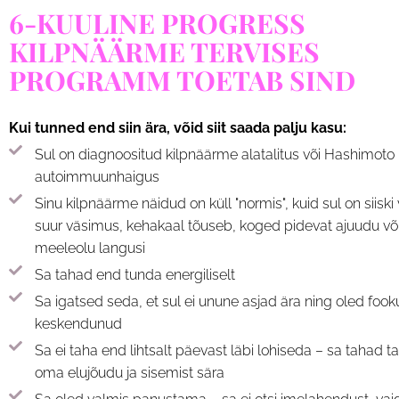
6-KUULINE PROGRESS
KILPNÄÄRME TERVISES
PROGRAMM TOETAB SIND
Kui tunned end siin ära, võid siit saada palju kasu:
Sul on diagnoositud kilpnäärme alatalitus või Hashimoto
autoimmuunhaigus
Sinu kilpnäärme näidud on küll "normis", kuid sul on siiski
suur väsimus, kehakaal tõuseb, koged pidevat ajuudu võ
meeleolu langusi
Sa tahad end tunda energiliselt
Sa igatsed seda, et sul ei unune asjad ära ning oled fook
keskendunud
Sa ei taha end lihtsalt päevast läbi lohiseda – sa tahad t
oma elujõudu ja sisemist sära