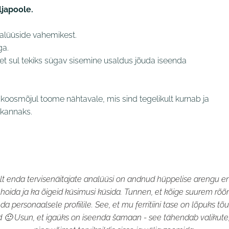
ljapoole.
lüüside vahemikest.
ga.
, et sul tekiks sügav sisemine usaldus jõuda iseenda
koosmõjul toome nähtavale, mis sind tegelikult kurnab ja
 kannaks.
elt enda tervisenäitajate analüüsi on andnud hüppelise arengu en
 hoida ja ka õigeid küsimusi küsida. Tunnen, et kõige suurem rõõm 
 personaalsele profiilile. See, et mu ferritiini tase on lõpuks t
 🙂 Usun, et igaüks on iseenda šamaan - see tähendab valikute, 