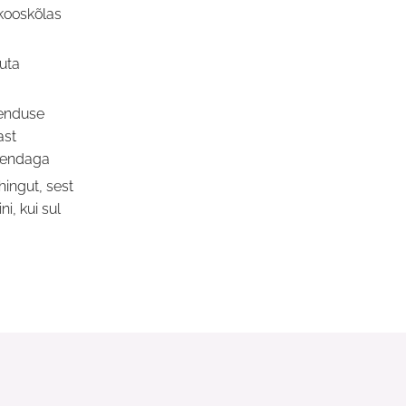
 (kooskõlas
)
uuta
henduse
ast
seendaga
hingut, sest
, kui sul