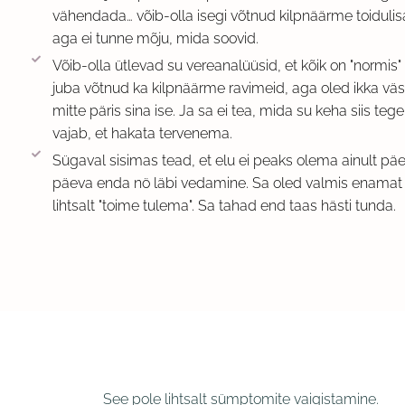
vähendada… võib-olla isegi võtnud kilpnäärme toidulis
aga ei tunne mõju, mida soovid.
Võib-olla ütlevad su vereanalüüsid, et kõik on "normis" 
juba võtnud ka kilpnäärme ravimeid, aga oled ikka väs
mitte päris sina ise. Ja sa ei tea, mida su keha siis tegel
vajab, et hakata tervenema.
Sügaval sisimas tead, et elu ei peaks olema ainult pä
päeva enda nö läbi vedamine. Sa oled valmis enamat 
lihtsalt "toime tulema". Sa tahad end taas hästi tunda.
See pole lihtsalt sümptomite vaigistamine.