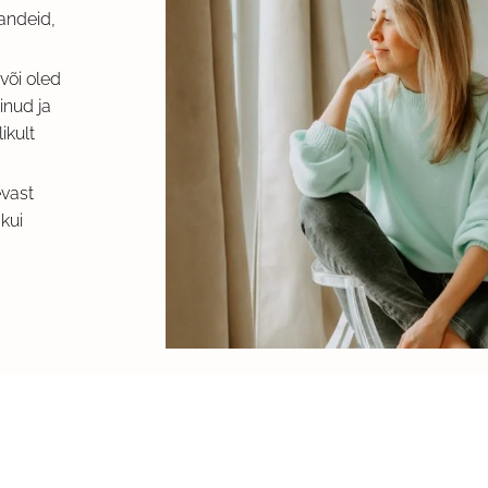
andeid,
või oled
inud ja
ikult
evast
kui