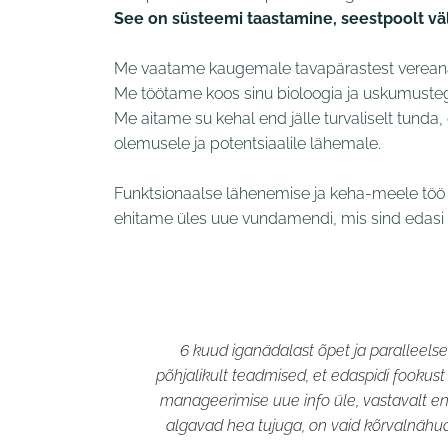
See on süsteemi taastamine, seestpoolt vä
Me vaatame kaugemale tavapärastest vereana
Me töötame koos sinu bioloogia ja uskumuste
Me aitame su kehal end jälle turvaliselt tunda
olemusele ja potentsiaalile lähemale.
Funktsionaalse lähenemise ja keha-meele töö 
ehitame üles uue vundamendi, mis sind edasi
6 kuud iganädalast õpet ja paralleels
põhjalikult teadmised, et edaspidi fookust
manageerimise uue info üle, vastavalt enda
algavad hea tujuga, on vaid kõrvalnähud