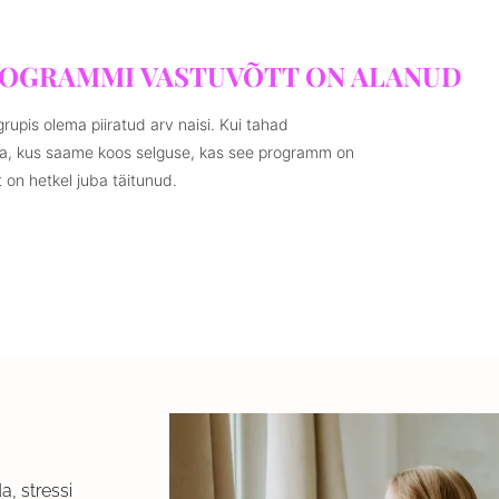
ROGRAMMI VASTUVÕTT ON ALANUD
rupis olema piiratud arv naisi. Kui tahad
ega, kus saame koos selguse, kas see programm on
 on hetkel juba täitunud.
, stressi