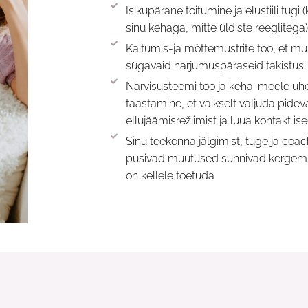
Isikupärane toitumine ja elustiili tugi
sinu kehaga, mitte üldiste reeglitega
Käitumis-ja mõttemustrite töö, et m
sügavaid harjumuspäraseid takistusi
Närvisüsteemi töö ja keha-meele ü
taastamine, et vaikselt väljuda pidev
ellujäämisrežiimist ja luua kontakt i
Sinu teekonna jälgimist, tuge ja coac
püsivad muutused sünnivad kergemini
on kellele toetuda