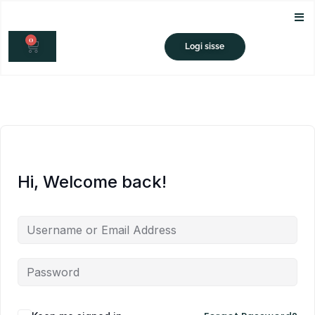
Skip
to
0
content
CART
Logi sisse
Hi, Welcome back!