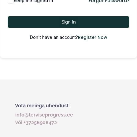
Forgot Password?
Keep me signed in
Sign In
Register Now
Don't have an account?
Võta meiega ühendust:
info@terviseprogress.ee
või +37256908472