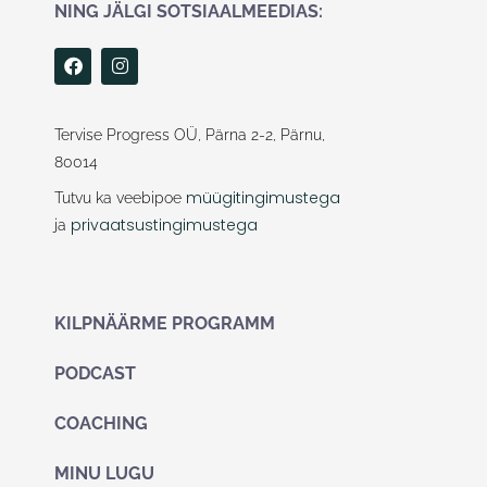
NING JÄLGI SOTSIAALMEEDIAS:
F
I
a
n
c
s
e
t
b
a
Tervise Progress OÜ, Pärna 2-2, Pärnu,
o
g
80014
o
r
k
a
müügitingimustega
Tutvu ka veebipoe
m
privaatsustingimustega
ja
KILPNÄÄRME PROGRAMM
PODCAST
COACHING
MINU LUGU