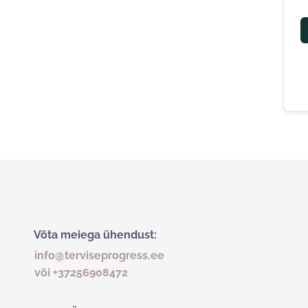
Võta meiega ühendust:
info@terviseprogress.ee
või +37256908472