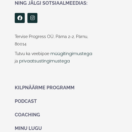
NING JÄLGI SOTSIAALMEEDIAS:
F
I
a
n
c
s
e
t
b
a
Tervise Progress OÜ, Pärna 2-2, Pärnu,
o
g
80014
o
r
k
a
müügitingimustega
Tutvu ka veebipoe
m
privaatsustingimustega
ja
KILPNÄÄRME PROGRAMM
PODCAST
COACHING
MINU LUGU