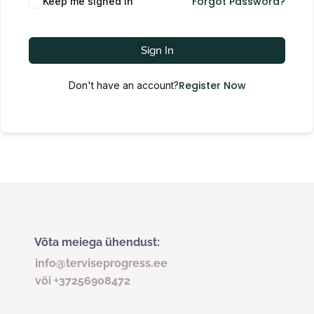
Forgot Password?
Keep me signed in
Sign In
Register Now
Don't have an account?
Võta meiega ühendust:
info@terviseprogress.ee
või +37256908472