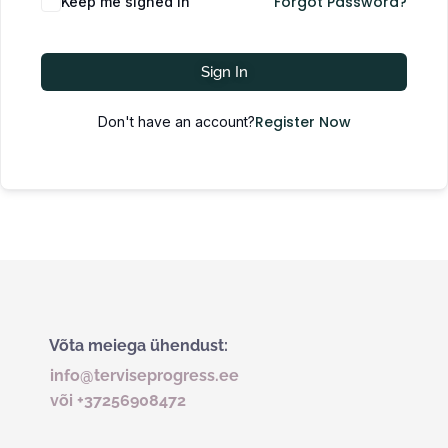
Forgot Password?
Keep me signed in
Sign In
Register Now
Don't have an account?
Võta meiega ühendust:
info@terviseprogress.ee
või +37256908472