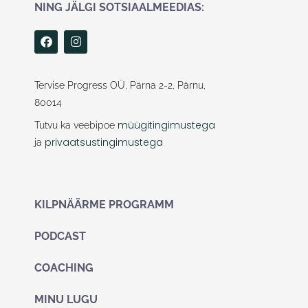
NING JÄLGI SOTSIAALMEEDIAS:
F
I
a
n
c
s
e
t
b
a
Tervise Progress OÜ, Pärna 2-2, Pärnu,
o
g
80014
o
r
k
a
müügitingimustega
Tutvu ka veebipoe
m
privaatsustingimustega
ja
KILPNÄÄRME PROGRAMM
PODCAST
COACHING
MINU LUGU