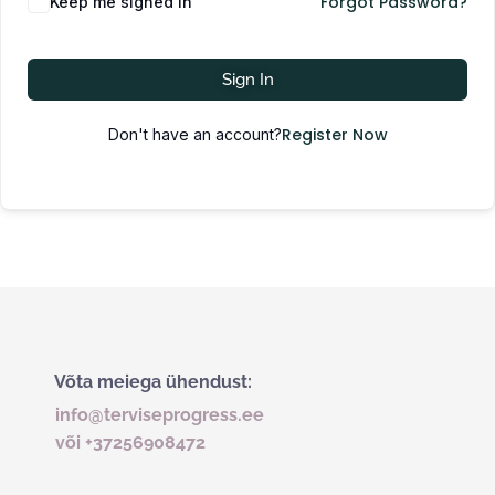
Forgot Password?
Keep me signed in
Sign In
Register Now
Don't have an account?
Võta meiega ühendust:
info@terviseprogress.ee
või +37256908472