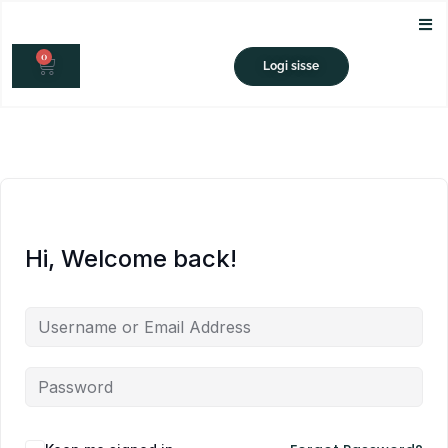
Skip
to
0
content
CART
Logi sisse
Hi, Welcome back!