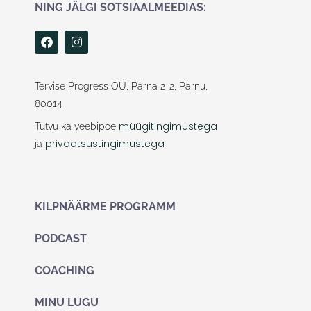
NING JÄLGI SOTSIAALMEEDIAS:
F
I
a
n
c
s
e
t
b
a
Tervise Progress OÜ, Pärna 2-2, Pärnu,
o
g
80014
o
r
k
a
müügitingimustega
Tutvu ka veebipoe
m
privaatsustingimustega
ja
KILPNÄÄRME PROGRAMM
PODCAST
COACHING
MINU LUGU