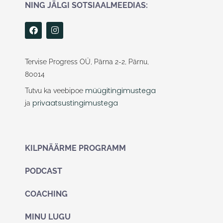
NING JÄLGI SOTSIAALMEEDIAS:
F
I
a
n
c
s
e
t
b
a
Tervise Progress OÜ, Pärna 2-2, Pärnu,
o
g
80014
o
r
k
a
müügitingimustega
Tutvu ka veebipoe
m
privaatsustingimustega
ja
KILPNÄÄRME PROGRAMM
PODCAST
COACHING
MINU LUGU