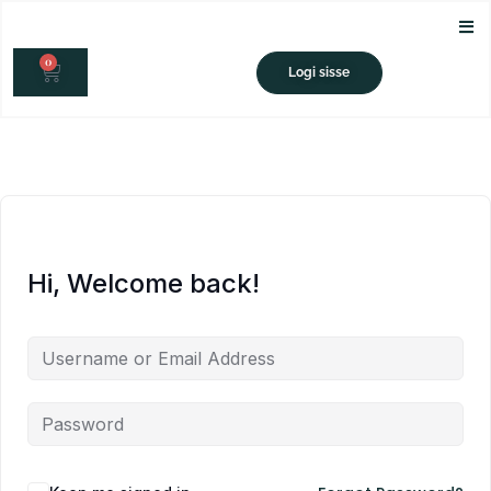
Skip
to
0
content
CART
Logi sisse
Hi, Welcome back!