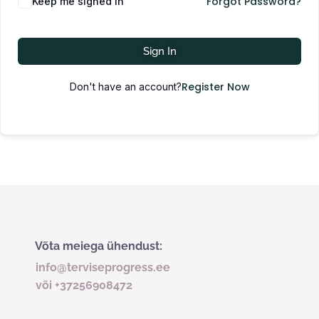
Forgot Password?
Keep me signed in
Sign In
Register Now
Don't have an account?
Võta meiega ühendust:
info@terviseprogress.ee
või +37256908472