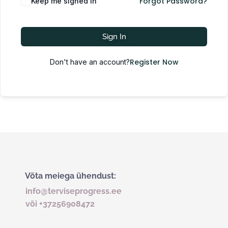
Forgot Password?
Keep me signed in
Sign In
Register Now
Don't have an account?
Võta meiega ühendust:
info@terviseprogress.ee
või +37256908472