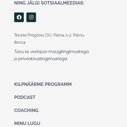
NING JÄLGI SOTSIAALMEEDIAS:
F
I
a
n
c
s
e
t
b
a
Tervise Progress OÜ, Pärna 2-2, Pärnu,
o
g
80014
o
r
k
a
müügitingimustega
Tutvu ka veebipoe
m
privaatsustingimustega
ja
KILPNÄÄRME PROGRAMM
PODCAST
COACHING
MINU LUGU