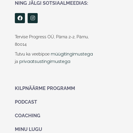
NING JÄLGI SOTSIAALMEEDIAS:
F
I
a
n
c
s
e
t
b
a
Tervise Progress OÜ, Pärna 2-2, Pärnu,
o
g
80014
o
r
k
a
müügitingimustega
Tutvu ka veebipoe
m
privaatsustingimustega
ja
KILPNÄÄRME PROGRAMM
PODCAST
COACHING
MINU LUGU