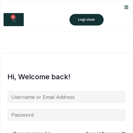
Skip
to
0
content
CART
Logi sisse
Hi, Welcome back!