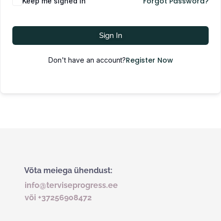
Forgot Password?
Keep me signed in
Sign In
Register Now
Don't have an account?
Võta meiega ühendust:
info@terviseprogress.ee
või +37256908472