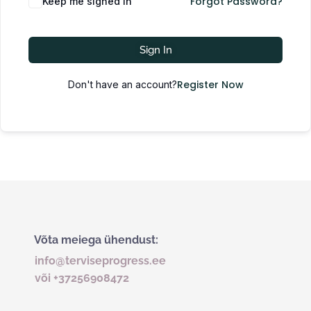
Forgot Password?
Keep me signed in
Sign In
Register Now
Don't have an account?
Võta meiega ühendust:
info@terviseprogress.ee
või +37256908472