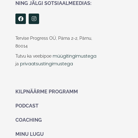
NING JÄLGI SOTSIAALMEEDIAS:
F
I
a
n
c
s
e
t
b
a
Tervise Progress OÜ, Pärna 2-2, Pärnu,
o
g
80014
o
r
k
a
müügitingimustega
Tutvu ka veebipoe
m
privaatsustingimustega
ja
KILPNÄÄRME PROGRAMM
PODCAST
COACHING
MINU LUGU