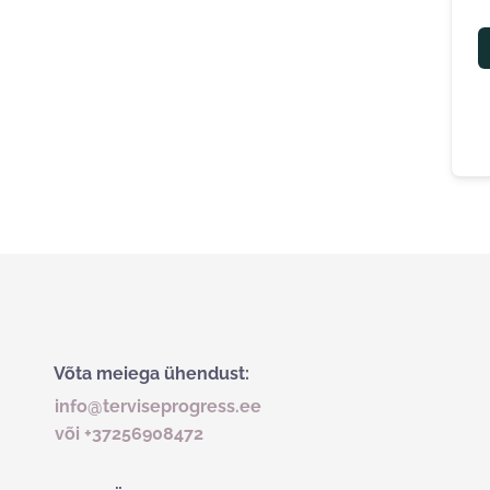
Võta meiega ühendust:
info@terviseprogress.ee
või +37256908472