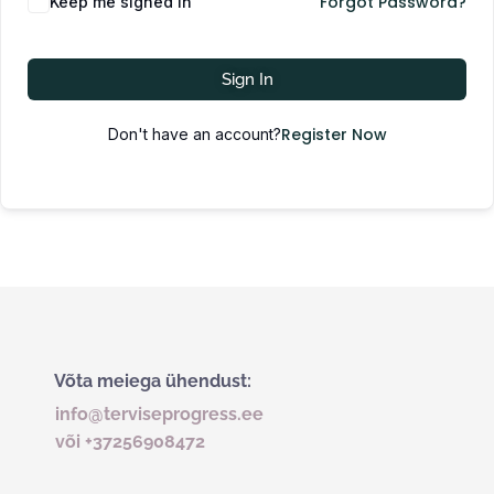
Forgot Password?
Keep me signed in
Sign In
Register Now
Don't have an account?
Võta meiega ühendust:
info@terviseprogress.ee
või +37256908472