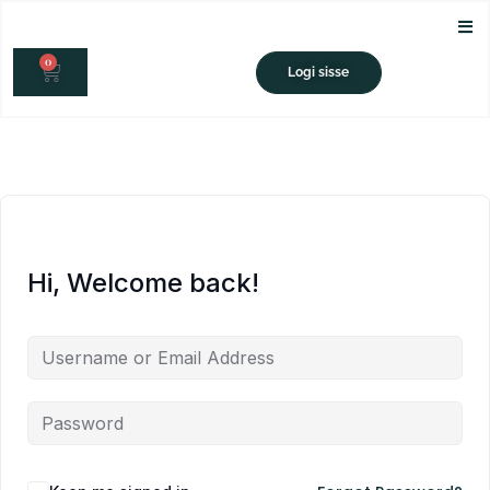
Skip
to
0
content
CART
Logi sisse
Hi, Welcome back!