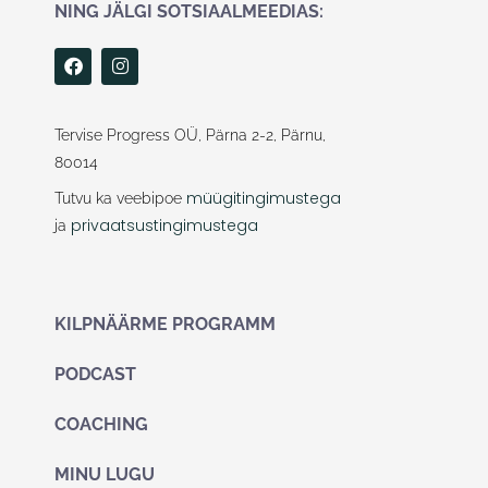
NING JÄLGI SOTSIAALMEEDIAS:
F
I
a
n
c
s
e
t
b
a
Tervise Progress OÜ, Pärna 2-2, Pärnu,
o
g
80014
o
r
k
a
müügitingimustega
Tutvu ka veebipoe
m
privaatsustingimustega
ja
KILPNÄÄRME PROGRAMM
PODCAST
COACHING
MINU LUGU