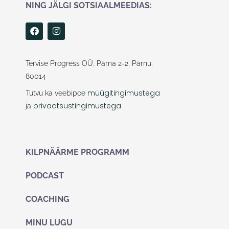
NING JÄLGI SOTSIAALMEEDIAS:
F
I
a
n
c
s
e
t
b
a
Tervise Progress OÜ, Pärna 2-2, Pärnu,
o
g
80014
o
r
k
a
müügitingimustega
Tutvu ka veebipoe
m
privaatsustingimustega
ja
KILPNÄÄRME PROGRAMM
PODCAST
COACHING
MINU LUGU