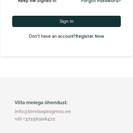
Forgot Password?
Keep me signed in
Sign In
Register Now
Don't have an account?
Võta meiega ühendust:
info@terviseprogress.ee
või +37256908472