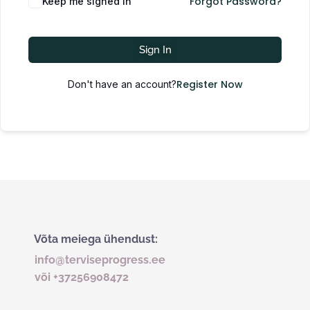
Forgot Password?
Keep me signed in
Sign In
Register Now
Don't have an account?
Võta meiega ühendust:
info@terviseprogress.ee
või +37256908472