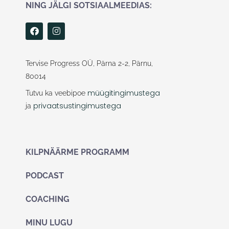
NING JÄLGI SOTSIAALMEEDIAS:
F
I
a
n
c
s
e
t
b
a
Tervise Progress OÜ, Pärna 2-2, Pärnu,
o
g
80014
o
r
k
a
müügitingimustega
Tutvu ka veebipoe
m
privaatsustingimustega
ja
KILPNÄÄRME PROGRAMM
PODCAST
COACHING
MINU LUGU