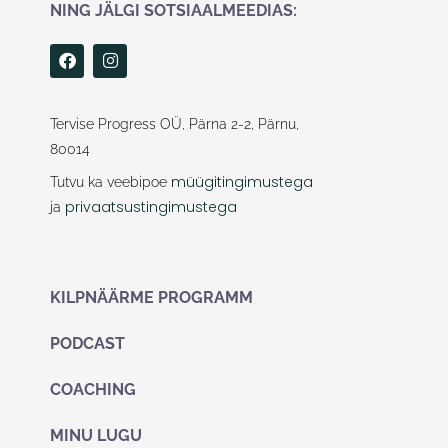
NING JÄLGI SOTSIAALMEEDIAS:
F
I
a
n
c
s
e
t
b
a
Tervise Progress OÜ, Pärna 2-2, Pärnu,
o
g
80014
o
r
k
a
müügitingimustega
Tutvu ka veebipoe
m
privaatsustingimustega
ja
KILPNÄÄRME PROGRAMM
PODCAST
COACHING
MINU LUGU