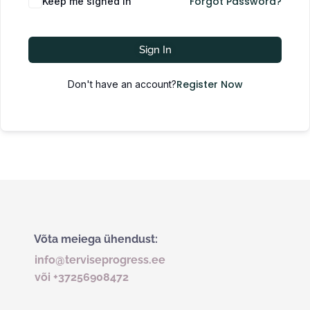
Forgot Password?
Keep me signed in
Sign In
Register Now
Don't have an account?
Võta meiega ühendust:
info@terviseprogress.ee
või +37256908472