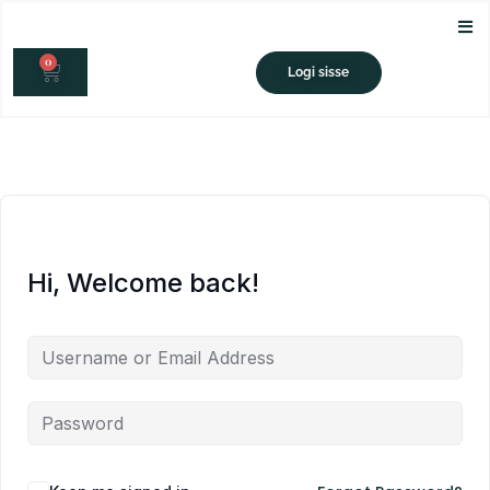
Skip
to
0
content
CART
Logi sisse
Hi, Welcome back!