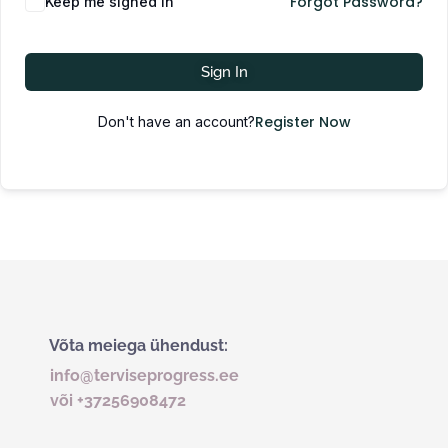
Forgot Password?
Keep me signed in
Sign In
Register Now
Don't have an account?
Võta meiega ühendust:
info@terviseprogress.ee
või +37256908472