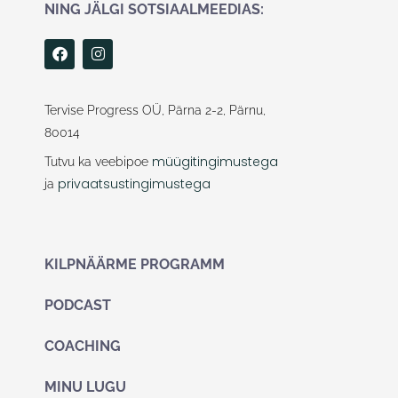
NING JÄLGI SOTSIAALMEEDIAS:
F
I
a
n
c
s
e
t
b
a
Tervise Progress OÜ, Pärna 2-2, Pärnu,
o
g
80014
o
r
k
a
müügitingimustega
Tutvu ka veebipoe
m
privaatsustingimustega
ja
KILPNÄÄRME PROGRAMM
PODCAST
COACHING
MINU LUGU