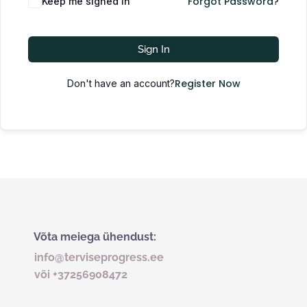
Forgot Password?
Keep me signed in
Sign In
Register Now
Don't have an account?
Võta meiega ühendust:
info@terviseprogress.ee
või +37256908472