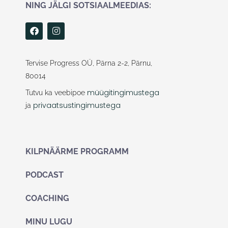
NING JÄLGI SOTSIAALMEEDIAS:
F
I
a
n
c
s
e
t
b
a
Tervise Progress OÜ, Pärna 2-2, Pärnu,
o
g
80014
o
r
k
a
müügitingimustega
Tutvu ka veebipoe
m
privaatsustingimustega
ja
KILPNÄÄRME PROGRAMM
PODCAST
COACHING
MINU LUGU