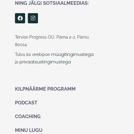
NING JÄLGI SOTSIAALMEEDIAS:
F
I
a
n
c
s
e
t
b
a
Tervise Progress OÜ, Pärna 2-2, Pärnu,
o
g
80014
o
r
k
a
müügitingimustega
Tutvu ka veebipoe
m
privaatsustingimustega
ja
KILPNÄÄRME PROGRAMM
PODCAST
COACHING
MINU LUGU