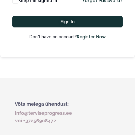
Forgot Password?
Keep me signed in
Sign In
Register Now
Don't have an account?
Võta meiega ühendust:
info@terviseprogress.ee
või +37256908472