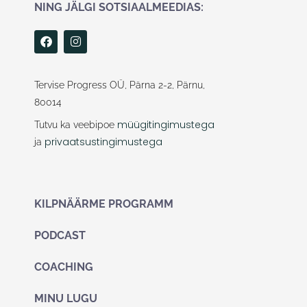
NING JÄLGI SOTSIAALMEEDIAS:
F
I
a
n
c
s
e
t
b
a
Tervise Progress OÜ, Pärna 2-2, Pärnu,
o
g
80014
o
r
k
a
müügitingimustega
Tutvu ka veebipoe
m
privaatsustingimustega
ja
KILPNÄÄRME PROGRAMM
PODCAST
COACHING
MINU LUGU