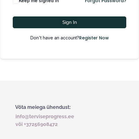
Forgot Password?
Keep me signed in
Sign In
Register Now
Don't have an account?
Võta meiega ühendust:
info@terviseprogress.ee
või +37256908472