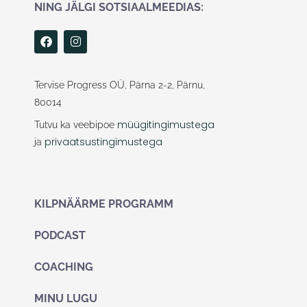
NING JÄLGI SOTSIAALMEEDIAS:
F
I
a
n
c
s
e
t
b
a
Tervise Progress OÜ, Pärna 2-2, Pärnu,
o
g
80014
o
r
k
a
müügitingimustega
Tutvu ka veebipoe
m
privaatsustingimustega
ja
KILPNÄÄRME PROGRAMM
PODCAST
COACHING
MINU LUGU