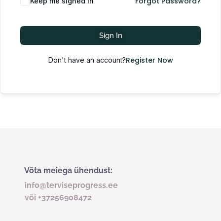
Forgot Password?
Keep me signed in
Sign In
Register Now
Don't have an account?
Võta meiega ühendust:
info@terviseprogress.ee
või +37256908472