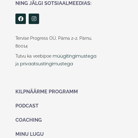
NING JÄLGI SOTSIAALMEEDIAS:
F
I
a
n
c
s
e
t
b
a
Tervise Progress OÜ, Pärna 2-2, Pärnu,
o
g
80014
o
r
k
a
müügitingimustega
Tutvu ka veebipoe
m
privaatsustingimustega
ja
KILPNÄÄRME PROGRAMM
PODCAST
COACHING
MINU LUGU