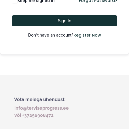
Forgot Password?
Keep me signed in
Sign In
Register Now
Don't have an account?
Võta meiega ühendust:
info@terviseprogress.ee
või +37256908472