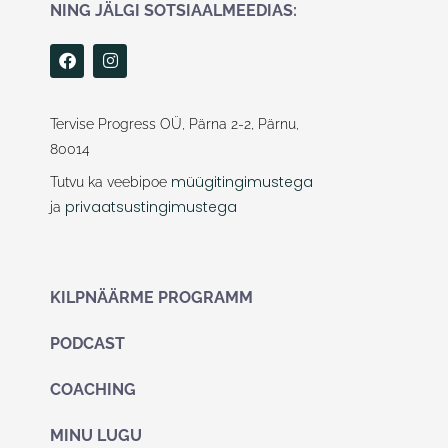
NING JÄLGI SOTSIAALMEEDIAS:
F
I
a
n
c
s
e
t
b
a
Tervise Progress OÜ, Pärna 2-2, Pärnu,
o
g
80014
o
r
k
a
müügitingimustega
Tutvu ka veebipoe
m
privaatsustingimustega
ja
KILPNÄÄRME PROGRAMM
PODCAST
COACHING
MINU LUGU