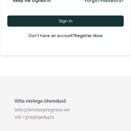
Forgot Password?
Keep me signed in
Sign In
Register Now
Don't have an account?
Võta meiega ühendust:
info@terviseprogress.ee
või +37256908472