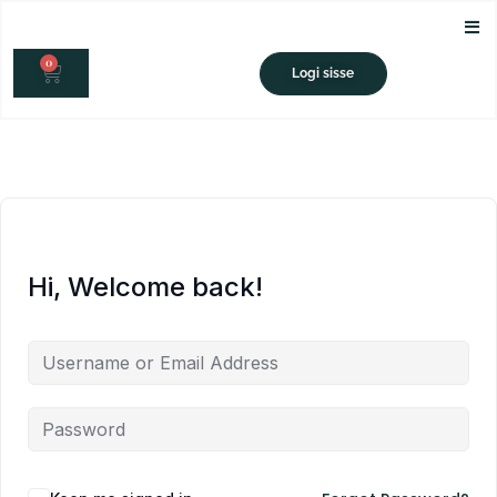
Skip
to
0
content
CART
Logi sisse
Hi, Welcome back!