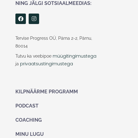
NING JÄLGI SOTSIAALMEEDIAS:
F
I
a
n
c
s
e
t
b
a
Tervise Progress OÜ, Pärna 2-2, Pärnu,
o
g
80014
o
r
k
a
müügitingimustega
Tutvu ka veebipoe
m
privaatsustingimustega
ja
KILPNÄÄRME PROGRAMM
PODCAST
COACHING
MINU LUGU