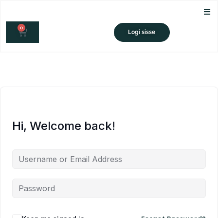
Skip
to
0
content
CART
Logi sisse
Hi, Welcome back!