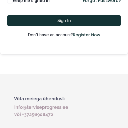
Forgot Password?
Keep me signed in
Sign In
Register Now
Don't have an account?
Võta meiega ühendust:
info@terviseprogress.ee
või +37256908472