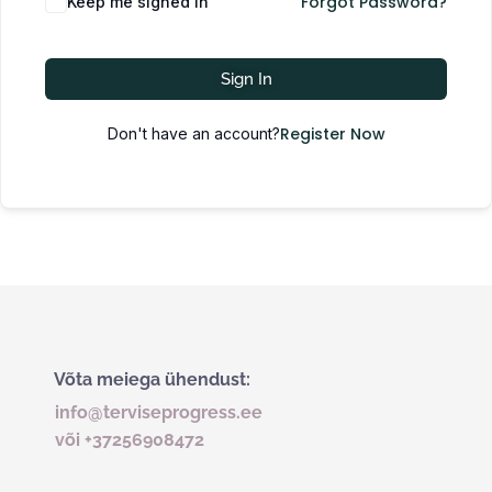
Forgot Password?
Keep me signed in
Sign In
Register Now
Don't have an account?
Võta meiega ühendust:
info@terviseprogress.ee
või +37256908472