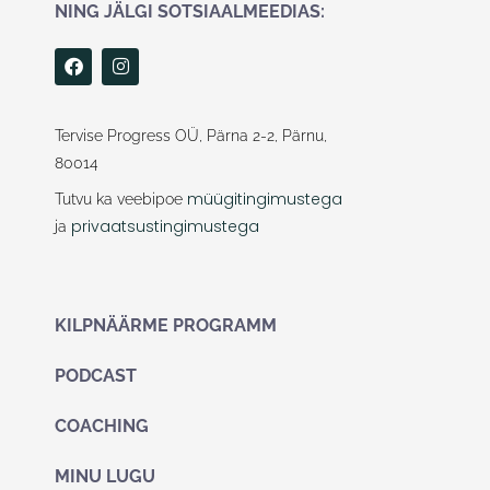
NING JÄLGI SOTSIAALMEEDIAS:
F
I
a
n
c
s
e
t
b
a
Tervise Progress OÜ, Pärna 2-2, Pärnu,
o
g
80014
o
r
k
a
müügitingimustega
Tutvu ka veebipoe
m
privaatsustingimustega
ja
KILPNÄÄRME PROGRAMM
PODCAST
COACHING
MINU LUGU