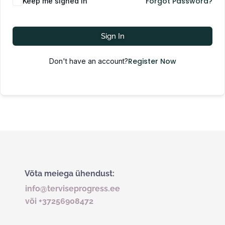
Forgot Password?
Keep me signed in
Sign In
Register Now
Don't have an account?
Võta meiega ühendust:
info@terviseprogress.ee
või +37256908472