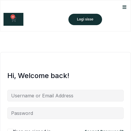
Skip
to
0
content
CART
Logi sisse
Hi, Welcome back!