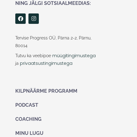
NING JÄLGI SOTSIAALMEEDIAS:
F
I
a
n
c
s
e
t
b
a
Tervise Progress OÜ, Pärna 2-2, Pärnu,
o
g
80014
o
r
k
a
müügitingimustega
Tutvu ka veebipoe
m
privaatsustingimustega
ja
KILPNÄÄRME PROGRAMM
PODCAST
COACHING
MINU LUGU