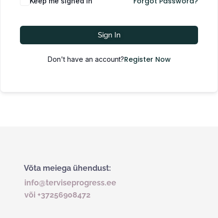
Forgot Password?
Keep me signed in
Sign In
Register Now
Don't have an account?
Võta meiega ühendust:
info@terviseprogress.ee
või +37256908472