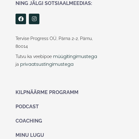
NING JÄLGI SOTSIAALMEEDIAS:
F
I
a
n
c
s
e
t
b
a
Tervise Progress OÜ, Pärna 2-2, Pärnu,
o
g
80014
o
r
k
a
müügitingimustega
Tutvu ka veebipoe
m
privaatsustingimustega
ja
KILPNÄÄRME PROGRAMM
PODCAST
COACHING
MINU LUGU