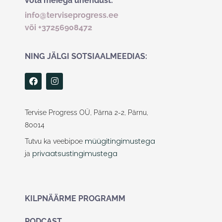
Võta meiega ühendust:
info@terviseprogress.ee
või +37256908472
NING JÄLGI SOTSIAALMEEDIAS:
F
I
a
n
c
s
e
t
b
a
Tervise Progress OÜ, Pärna 2-2, Pärnu,
o
g
80014
o
r
k
a
müügitingimustega
Tutvu ka veebipoe
m
privaatsustingimustega
ja
KILPNÄÄRME PROGRAMM
PODCAST