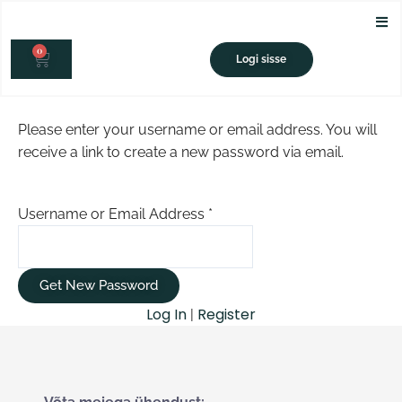
Skip
to
0
content
CART
Logi sisse
Please enter your username or email address. You will
receive a link to create a new password via email.
Username or Email Address
*
Log In
Register
|