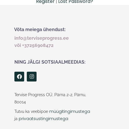
Register
Lost Password?
|
Võta meiega ühendust:
info@terviseprogress.ee
või +37256908472
NING JÄLGI SOTSIAALMEEDIAS:
F
I
a
n
c
s
e
t
b
a
Tervise Progress OÜ, Pärna 2-2, Pärnu,
o
g
80014
o
r
k
a
müügitingimustega
Tutvu ka veebipoe
m
privaatsustingimustega
ja