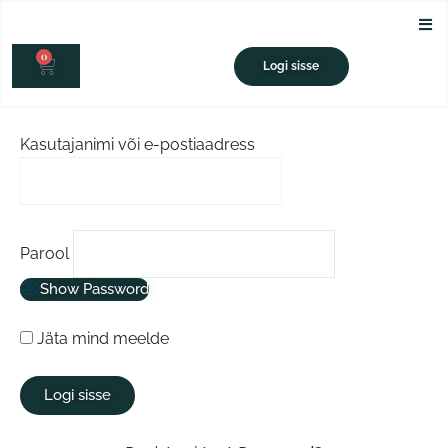
Skip
to
0
content
CART
Logi sisse
Kasutajanimi või e-postiaadress
Parool
Show Password
Jäta mind meelde